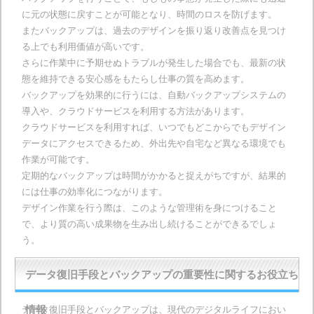
に元の状態に戻すことが可能となり、時間のロスを防げます。
またバックアップは、過去のデザインを振り返り改善点を見つけ
る上でも利用価値が高いです。
さらに作業中に予期せぬトラブルが発生した場合でも、最新の状
態を維持できる安心感をもたらし仕事の質を高めます。
バックアップを効果的に行うには、自動バックアップシステムの
導入や、クラウドサービスを利用する方法があります。
クラウドサービスを利用すれば、いつでもどこからでもデザイン
データにアクセスできるため、外出先や自宅など異なる環境でも
作業が可能です。
定期的なバックアップは時間がかかると捉えがちですが、結果的
には仕事の効率化につながります。
デザイン作業を行う際は、このような管理術を身につけること
で、より質の高い成果物を生み出し続けることができるでしょ
う。
データ復旧手段とバックアップの重要性に関するお役立ち
データ復旧手段とバックアップは、現代のデジタルライフにおい
情報