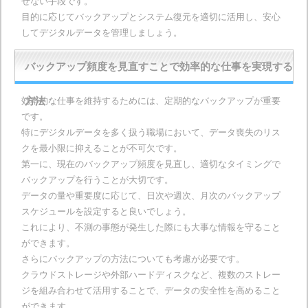
せない手段です。
目的に応じてバックアップとシステム復元を適切に活用し、安心
してデジタルデータを管理しましょう。
バックアップ頻度を見直すことで効率的な仕事を実現する
効率的な仕事を維持するためには、定期的なバックアップが重要
方法
です。
特にデジタルデータを多く扱う職場において、データ喪失のリス
クを最小限に抑えることが不可欠です。
第一に、現在のバックアップ頻度を見直し、適切なタイミングで
バックアップを行うことが大切です。
データの量や重要度に応じて、日次や週次、月次のバックアップ
スケジュールを設定すると良いでしょう。
これにより、不測の事態が発生した際にも大事な情報を守ること
ができます。
さらにバックアップの方法についても考慮が必要です。
クラウドストレージや外部ハードディスクなど、複数のストレー
ジを組み合わせて活用することで、データの安全性を高めること
ができます。