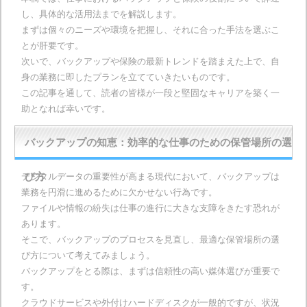
し、具体的な活用法までを解説します。
まずは個々のニーズや環境を把握し、それに合った手法を選ぶこ
とが肝要です。
次いで、バックアップや保険の最新トレンドを踏まえた上で、自
身の業務に即したプランを立てていきたいものです。
この記事を通して、読者の皆様が一段と堅固なキャリアを築く一
助となれば幸いです。
バックアップの知恵：効率的な仕事のための保管場所の選
デジタルデータの重要性が高まる現代において、バックアップは
び方
業務を円滑に進めるために欠かせない行為です。
ファイルや情報の紛失は仕事の進行に大きな支障をきたす恐れが
あります。
そこで、バックアップのプロセスを見直し、最適な保管場所の選
び方について考えてみましょう。
バックアップをとる際は、まずは信頼性の高い媒体選びが重要で
す。
クラウドサービスや外付けハードディスクが一般的ですが、状況