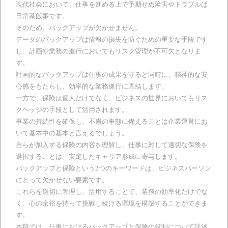
現代社会において、仕事を進める上で予期せぬ障害やトラブルは
日常茶飯事です。
そのため、バックアップが欠かせません。
データのバックアップは情報の損失を防ぐための重要な手段です
し、計画や業務の進行においてもリスク管理が不可欠となりま
す。
計画的なバックアップは仕事の成果を守ると同時に、精神的な安
心感をもたらし、効率的な業務遂行に直結します。
一方で、保険は個人だけでなく、ビジネスの世界においてもリス
クヘッジの手段として活用されます。
事業の持続性を確保し、不慮の事態に備えることは企業運営にお
いて基本中の基本と言えるでしょう。
自らが加入する保険の内容を理解し、仕事に対して適切な保険を
選択することは、安定したキャリア形成に寄与します。
バックアップと保険という2つのキーワードは、ビジネスパーソン
にとって欠かせない要素です。
これらを適切に管理し、活用することで、業務の効率化だけでな
く、心の余裕を持って挑戦し続ける環境を構築することができま
す。
本稿では、仕事におけるバックアップと保険の役割について詳述