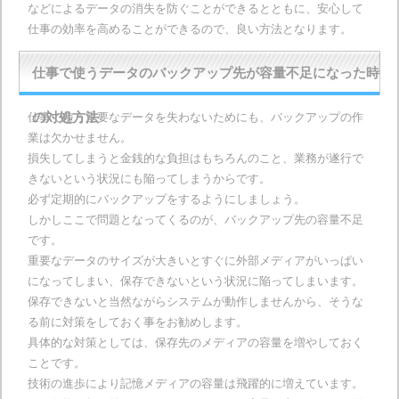
などによるデータの消失を防ぐことができるとともに、安心して
仕事の効率を高めることができるので、良い方法となります。
仕事で使うデータのバックアップ先が容量不足になった時
仕事で使う重要なデータを失わないためにも、バックアップの作
の対処方法
業は欠かせません。
損失してしまうと金銭的な負担はもちろんのこと、業務が遂行で
きないという状況にも陥ってしまうからです。
必ず定期的にバックアップをするようにしましょう。
しかしここで問題となってくるのが、バックアップ先の容量不足
です。
重要なデータのサイズが大きいとすぐに外部メディアがいっぱい
になってしまい、保存できないという状況に陥ってしまいます。
保存できないと当然ながらシステムが動作しませんから、そうな
る前に対策をしておく事をお勧めします。
具体的な対策としては、保存先のメディアの容量を増やしておく
ことです。
技術の進歩により記憶メディアの容量は飛躍的に増えています。