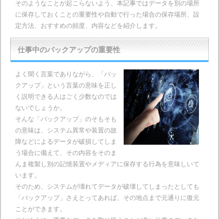
そのようなことが起こらないよう、本記事ではデータを別の場所
に保存しておくことの重要性や自動で行った場合の保存場所、設
定方法、おすすめの頻度、内容などを紹介します。
仕事中のバックアップの重要性
よく聞く言葉でありながら、「バッ
クアップ」という言葉の意味を正し
く説明できる人はごく少数なのでは
ないでしょうか。
そんな「バックアップ」のそもそも
の意味は、システム異常や装置の故
障などによるデータが破損してしま
う場合に備えて、その内容をそのま
んま複製し別の記憶装置やメディアに保存する行為を意味しいて
います。
そのため、システムが壊れてデータが破壊してしまったとしても
「バックアップ」さえとってあれば、その地点まで元通りに復元
ことができます。