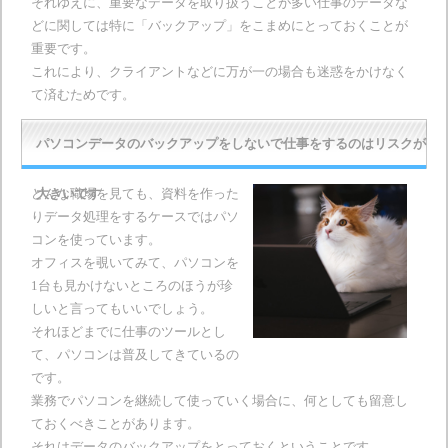
それゆえに、重要なデータを取り扱うことが多い仕事のデータな
どに関しては特に「バックアップ」をこまめにとっておくことが
重要です。
これにより、クライアントなどに万が一の場合も迷惑をかけなく
て済むためです。
パソコンデータのバックアップをしないで仕事をするのはリスクが
どんな職場を見ても、資料を作った
大きいです
りデータ処理をするケースではパソ
コンを使っています。
オフィスを覗いてみて、パソコンを
1台も見かけないところのほうが珍
しいと言ってもいいでしょう。
それほどまでに仕事のツールとし
て、パソコンは普及してきているの
です。
業務でパソコンを継続して使っていく場合に、何としても留意し
ておくべきことがあります。
それはデータのバックアップをとっておくということです。