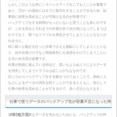
しかしこのような時にこそバックアップをしておくことが重要で
あり、万が一の場合にはすぐに復旧をすることができるため、結
果的に効率を高めることが可能となるのが特徴です。
バックアップをする時間がもったいないと思うことも多いのです
が、これを怠るとそれまでの作業が全て水の泡になってしまうば
かりでなく、様々なトラブルを発生させてしまうことにもなりか
ねません。
特に様々な集計を行った作業でさえも無駄にしてしまうことにな
り、自分自身だけでなく関係各所にも迷惑をかけてしまうことに
なるため注意が必要です。
作業が快調に進んでいる時ほど、思いもよらぬミスによりデータ
を消失してしまうトラブルは起こりがちなものです。
日ごろからバックアップをする癖をつけておくことで、単純ミス
などによるデータの消失を防ぐことができるとともに、安心して
仕事の効率を高めることができるので、良い方法となります。
仕事で使うデータのバックアップ先が容量不足になった時
仕事で使う重要なデータを失わないためにも、バックアップの作
の対処方法