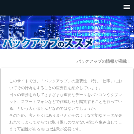
バックアップの情報が満載！
このサイトでは、「バックアップ」の重要性、特に「仕事」にお
いてその行為をすることの重要性を紹介しています。
日々の業務を通してさまざまな重要なデータをパソコンやタブレ
ット、スマートフォンなどで作成したり閲覧することを行ってい
る、という人がほとんどなのではないでしょうか。
そのため、考えたくはありませんがそのような大切なデータが失
われてしまってからでは取り返しのつかない損失を生み出してし
まう可能性がある点には注意が必要です。