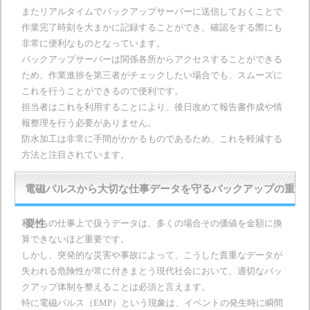
またリアルタイムでバックアップサーバーに送信しておくことで
作業完了時刻を大まかに記録することができ、確認をする際にも
非常に便利なものとなっています。
バックアップサーバーは関係各所からアクセスすることができる
ため、作業進捗を第三者がチェックしたい場合でも、スムーズに
これを行うことができるので便利です。
担当者はこれを利用することにより、後日改めて報告書作成や情
報整理を行う必要がありません。
防水加工は非常に手間がかかるものであるため、これを軽減する
方法と注目されています。
電磁パルスから大切な仕事データを守るバックアップの重
私たちの仕事上で扱うデータは、多くの場合その価値を金額に換
要性
算できないほど重要です。
しかし、突発的な災害や事故によって、こうした貴重なデータが
失われる危険性が常に付きまとう現代社会において、適切なバッ
クアップ体制を整えることは必須と言えます。
特に電磁パルス（EMP）という現象は、イベントの発生時に瞬間