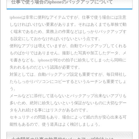
仕事で使う場合のiphoneのバックアップについて
iphoneは非常に便利なアイテムですが、仕事で使う場合には注意
しなければいけない要素があります。それはあくまでも単独で動
く端末であるため、業務上の作業などはしっかりバックアップす
る設定にしておかなければいけないという点です。
便利なアプリは増えていますが、自動でバックアップしてくれる
ものばかりではありません。撮影した写真や加工したデータ、メ
モ書きなども、iphoneが何かの拍子に紛失してしまったら同時に
失われるものだという認識が必要です。
対策としては、自動バックアップ設定も重要ですが、毎日帰社し
たらしっかりパソコンにコピーするというルーチンも重要でしょ
う。
メールなどに添付して送らないとバックアップ出来ないアプリも
多いため、絶対に紛失しないという保証がないものに大切なデー
タを入れ続ける事にはリスクがあるのです。
セキュリティの問題もあり、場合によって紙の方が安心出来る可
能性もあるので、使う道具はよく検討しましょう。