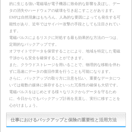
的に生じる強い電磁場が電子機器に致命的な影響を及ぼし、デー
タの消失やハードウェアの破壊を引き起こすことがあります。
EMPは自然現象はもちろん、人為的な要因によっても発生する可
能性があり、近年ではサイバー攻撃の手段としても注目されてい
ます。
電磁パルスによるリスクに対処する最も効果的な方法の一つは、
定期的なバックアップです。
オフサイトでデータを保管することにより、地域を特定した電磁
干渉からも安全を確保することができます。
また、クラウドストレージを用いることで、物理的な移動を伴わ
ずに迅速にデータの復旧作業を行うことも可能になります。
さらに、バックアップの取り方に注意を払い、重要なデータにつ
いては複数の媒体に保存するといった冗長性の確保も大切です。
電磁パルスをはじめとする様々なリスクからデータを守るため
に、今日からでもバックアップ計画を見直し、実行に移すことを
心がけましょう。
仕事におけるバックアップと保険の重要性と活用方法